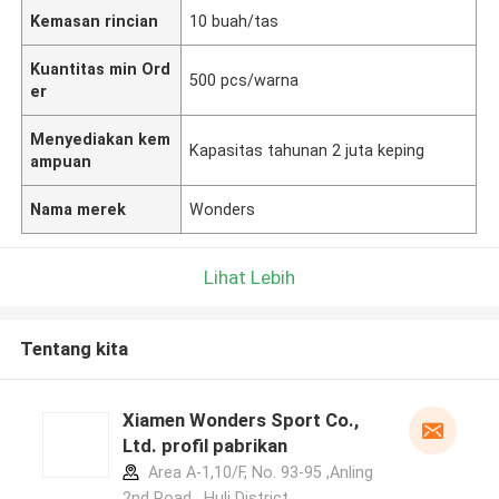
Kemasan rincian
10 buah/tas
Kuantitas min Ord
500 pcs/warna
er
Menyediakan kem
Kapasitas tahunan 2 juta keping
ampuan
Nama merek
Wonders
Lihat Lebih
Tentang kita
Xiamen Wonders Sport Co.,
Ltd. profil pabrikan
Area A-1,10/F, No. 93-95 ,Anling
2nd Road , Huli District,