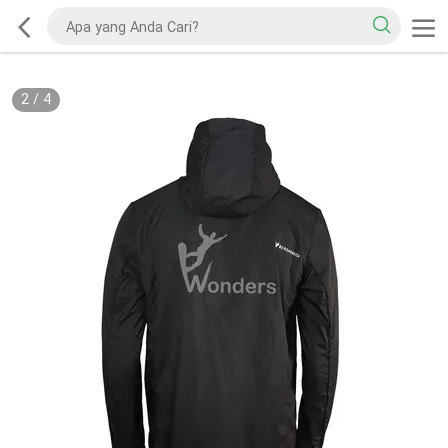
2
/
4