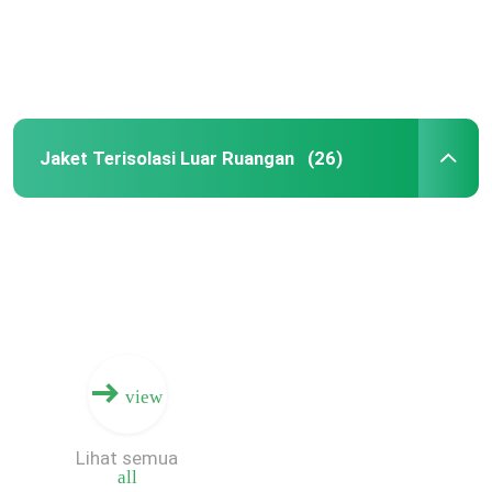
Tur Pabrik
Kontrol kualitas
Jaket Terisolasi Luar Ruangan
(26)
Hubungi kami
Permintaan Penawaran
Jaket Ski Olahraga
view
Jaket Hujan Olahraga
Lihat semua
all
Jaket Olahraga Bawah