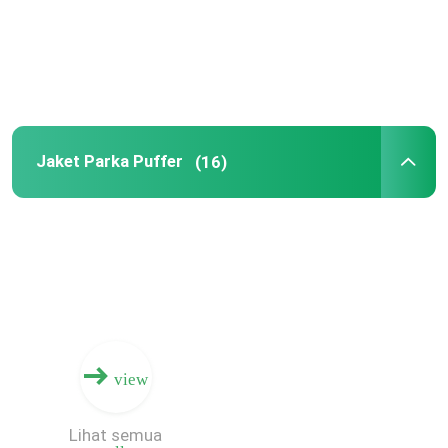
Jaket Terisolasi Luar Ruangan
Jaket Parka Puffer
Jaket Parka Puffer
(16)
Jaket Softshell Tahan Angin
Jaket Berburu Camo
Rompi Puffer Ringan
Jaket Bulu Bernapas
view
Legging Olahraga Pinggang Tinggi
Lihat semua