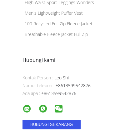
High Waist Sport Leggings Wonders
Men's Lightweight Puffer Vest
100 Recycled Full Zip Fleece Jacket
Breathable Fleece Jacket Full Zip
Hubungi kami
Kontak Person :
Leo Shi
Nomor telepon :
+8613599542876
Ada apa :
+8613599542876