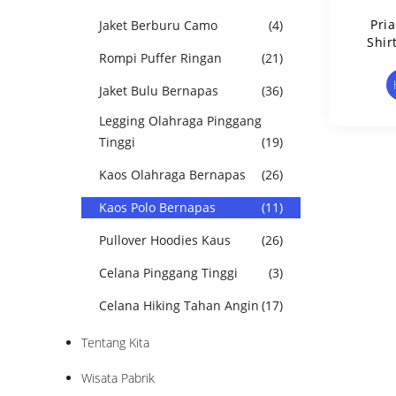
Pri
Jaket Berburu Camo
(4)
Shir
Rompi Puffer Ringan
(21)
Lapel
Jaket Bulu Bernapas
(36)
Legging Olahraga Pinggang
Tinggi
(19)
Kaos Olahraga Bernapas
(26)
Kaos Polo Bernapas
(11)
Pullover Hoodies Kaus
(26)
Celana Pinggang Tinggi
(3)
Celana Hiking Tahan Angin
(17)
Tentang Kita
Wisata Pabrik