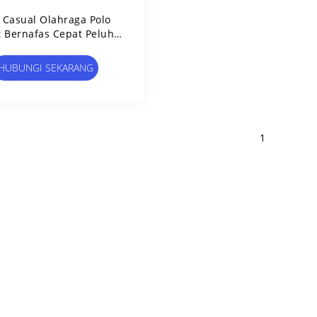
a Casual Olahraga Polo
t Bernafas Cepat Peluh
 Kerah Setengah Lengan
HUBUNGI SEKARANG
1